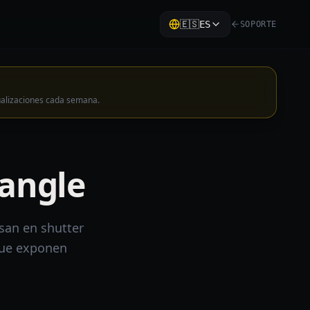
🇪🇸
ES
SOPORTE
ualizaciones cada semana.
 angle
nsan en shutter
que exponen