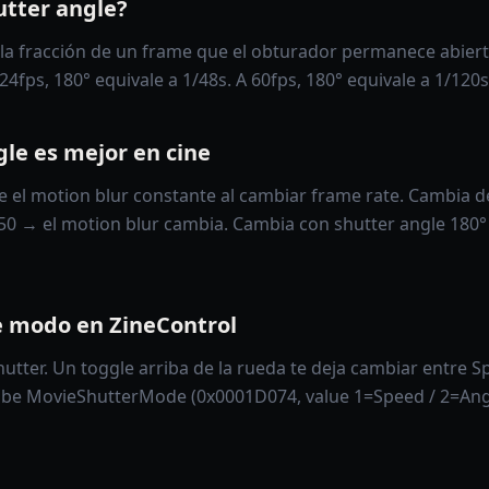
utter angle?
 la fracción de un frame que el obturador permanece abier
24fps, 180° equivale a 1/48s. A 60fps, 180° equivale a 1/120s
le es mejor en cine
e el motion blur constante al cambiar frame rate. Cambia d
50 → el motion blur cambia. Cambia con shutter angle 180°
 modo en ZineControl
hutter. Un toggle arriba de la rueda te deja cambiar entre S
ibe MovieShutterMode (0x0001D074, value 1=Speed / 2=Angl