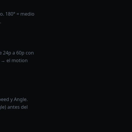
to. 180° = medio
.
e 24p a 60p con
 → el motion
peed y Angle.
e) antes del