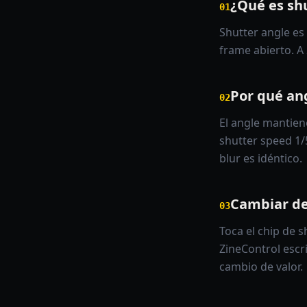
¿Qué es sh
01
Shutter angle es
frame abierto. A 
Por qué ang
02
El angle mantien
shutter speed 1/
blur es idéntico.
Cambiar de
03
Toca el chip de s
ZineControl escr
cambio de valor.