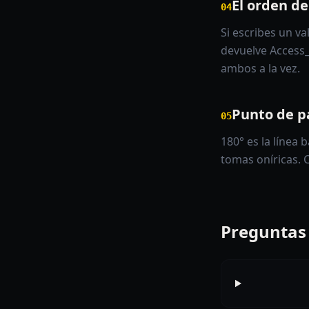
El orden d
04
Si escribes un v
devuelve Access_
ambos a la vez.
Punto de p
05
180° es la línea 
tomas oníricas. C
Preguntas