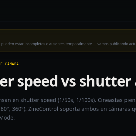
los pueden estar incompletos o ausentes temporalmente — vamos publicando act
DE CÁMARA
er speed vs shutter
nsan en shutter speed (1/50s, 1/100s). Cineastas pie
 180°, 360°). ZineControl soporta ambos en cámaras 
 Mode.