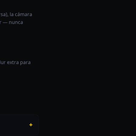
sa), la cámara
or — nunca
lur extra para
+