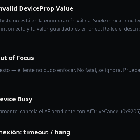
nvalid DeviceProp Value
ibiste no está en la enumeración válida. Suele indicar que le
incorrecto y tu valor guardado es erróneo. Re-lee el descri
ut of Focus
 esto — el lente no pudo enfocar. No fatal, se ignora. Prueb
evice Busy
camente: cancela el AF pendiente con AfDriveCancel (0x9206)
onexión: timeout / hang