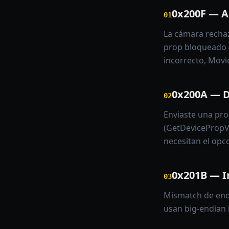
0x200F — A
01
La cámara rechaz
prop bloqueado 
incorrecto, Movie
0x200A — D
02
Enviaste una pro
(GetDevicePropV
necesitan el opc
0x201B — I
03
Mismatch de endi
usan big-endian