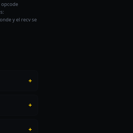
n opcode
s:
nde y el recv se
+
+
+