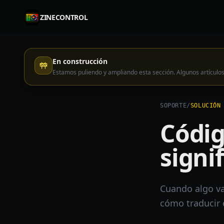
ZINECONTROL
En construcción
Estamos puliendo y ampliando esta sección. Algunos artícu
SOPORTE
/
SOLUCIÓN
Códig
signi
Cuando algo va
cómo traducir 