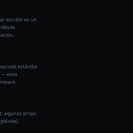
ar escribir en un
ramMode
bación.
l opcode estándar
) — esos
irmware.
t; algunos props
ngMode).