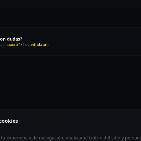
con dudas?
 a
support@zinecontrol.com
SOLUCIÓN DE PROBLEMAS
cookies
Caída de frames en live view WiFi
u experiencia de navegación, analizar el tráfico del sitio y person