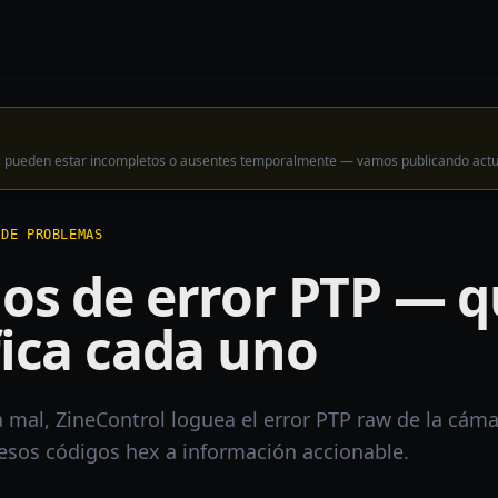
los pueden estar incompletos o ausentes temporalmente — vamos publicando act
 DE PROBLEMAS
os de error PTP — 
fica cada uno
 mal, ZineControl loguea el error PTP raw de la cáma
esos códigos hex a información accionable.