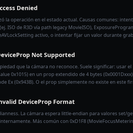
ccess Denied
ó la operación en el estado actual. Causas comunes: intent
(ej. ISO de R3D vía path legacy MovieISO), ExposureProg
AVLockSetting activo, o intentar fijar un valor durante gra
eviceProp Not Supported
piedad que la cámara no reconoce. Suele significar: usar e
alue 0x1015) en un prop extendido de 4 bytes (0x0001Dxxx
ode Ex (0x943B). O el prop simplemente no existe en este f
nvalid DeviceProp Format
anness. La cámara espera little-endian para valores set/ge
 internamente. Más común con 0xD1F8 (MovieFocusMeteri