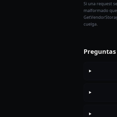
Si una request s
malformado que 
GetVendorStorage
cuelga.
Preguntas