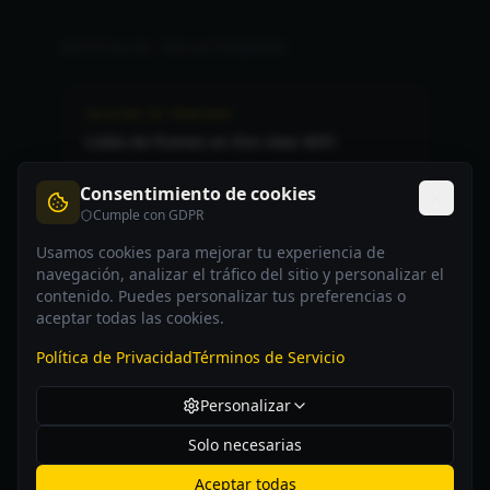
ARTÍCULOS RELACIONADOS
SOLUCIÓN DE PROBLEMAS
Caída de frames en live view WiFi
Consentimiento de cookies
Cumple con GDPR
SOLUCIÓN DE PROBLEMAS
Códigos de error PTP — qué significa
Usamos cookies para mejorar tu experiencia de
cada uno
navegación, analizar el tráfico del sitio y personalizar el
contenido. Puedes personalizar tus preferencias o
aceptar todas las cookies.
Política de Privacidad
Términos de Servicio
Personalizar
ZINECONTROL
Solo necesarias
ZineControl is an independent application not affiliated with,
endorsed by, or sponsored by Nikon Corporation.
Aceptar todas