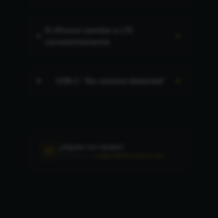
El iPhone cambia a LTE
+
constantemente
+
USB-C: 'No camera detected'
¿Sigues con dudas?
Escríbenos a
support@zinecontrol.com