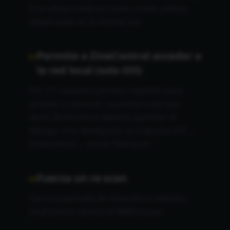
Si la cámara está en modo router, ambos
deben estar en la misma red.
Permite a ZineControl acceder a
03
la red local (solo iOS)
iOS 17+ requiere permiso explícito para
acceder a red local. La primera vez que
abres ZineControl debería aparecer el
diálogo. Si lo denegaste, ve a Ajustes iOS →
ZineControl → activa 'Red local'.
Fuerza un re-scan
04
Cierra la pantalla de conexión y reábrela.
ZineControl reinicia el NWBrowser.