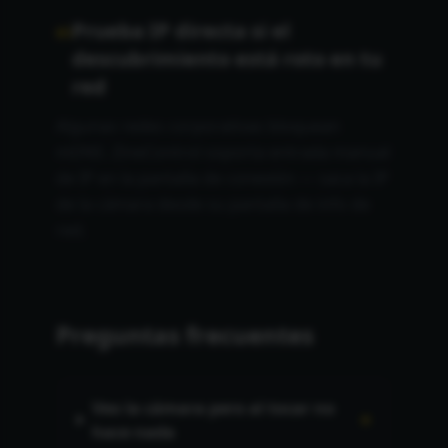
Prueba IP directa si el
05
descubrimiento está roto en tu
red
Algunas redes corporativas bloquean
mDNS. ZineControl soporta entrada manual
de IP en la pantalla de conexión — saca la IP
de la cámara desde su pantalla de info de
red.
Preguntas frecuentes
Veo la cámara pero al tocar no
+
hace nada