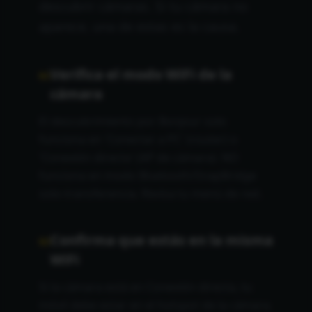
descubrir cámaras. Si tu cámara no
aparece, una de estas es la causa.
Verifica el modo WiFi de la
01
cámara
El descubrimiento por Bonjour solo
funciona en 'Conectar a PC' (router) o
'Conexión directa' (AP de cámara). NO
funciona en modo Bluetooth/SnapBridge
solo-transferencia. Revisa tu menú de red.
Confirma que estás en la misma
02
WiFi
Si la cámara está en Conexión directa, tu
móvil debe estar en el hotspot de la cámara.