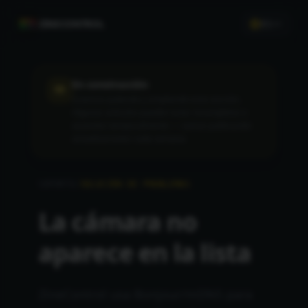
ZINECONTROL
ES
En construcción
Estamos puliendo y ampliando esta sección.
Algunos artículos pueden estar incompletos o
ausentes temporalmente — vamos publicando
actualizaciones cada semana.
SOPORTE
/
SOLUCIÓN DE PROBLEMAS
La cámara no
aparece en la lista
ZineControl usa Bonjour/mDNS para